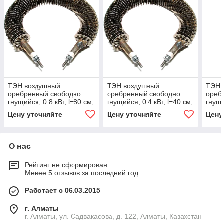
ТЭН воздушный
ТЭН воздушный
ТЭН
оребренный свободно
оребренный свободно
оре
гнущийся, 0.8 кВт, l=80 см,
гнущийся, 0.4 кВт, l=40 см,
гнущ
d=6/7.4мм, нержавеющая
d=6/7.4мм, нержавеющая
d=6
Цену уточняйте
Цену уточняйте
Цен
сталь
сталь
стал
О нас
Рейтинг не сформирован
Менее 5 отзывов за последний год
Работает с 06.03.2015
г. Алматы
г. Алматы, ул. Садвакасова, д. 122, Алматы, Казахстан