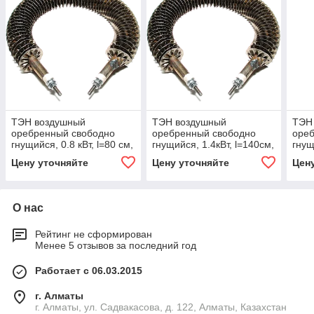
ТЭН воздушный
ТЭН воздушный
ТЭН
оребренный свободно
оребренный свободно
оре
гнущийся, 0.8 кВт, l=80 см,
гнущийся, 1.4кВт, l=140см,
гнущ
d=6/7.4мм, нержавеющая
d=6/7.4мм, нержавеющая
d=6
Цену уточняйте
Цену уточняйте
Цен
сталь
сталь
стал
О нас
Рейтинг не сформирован
Менее 5 отзывов за последний год
Работает с 06.03.2015
г. Алматы
г. Алматы, ул. Садвакасова, д. 122, Алматы, Казахстан