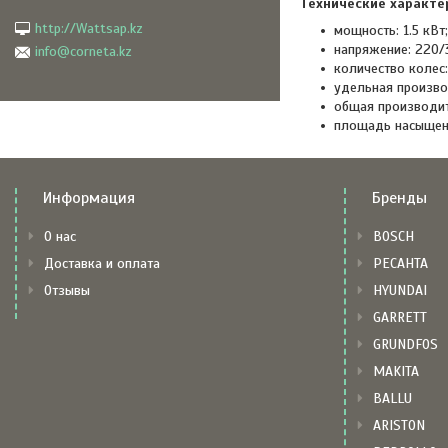
Технические характе
http://Wattsap.kz
мощность: 1.5 кВт;
напряжение: 220/
info@corneta.kz
количество колес:
удельная производ
общая производите
площадь насыщени
Информация
Бренды
О нас
BOSCH
Доставка и оплата
РЕСАНТА
Отзывы
HYUNDAI
GARRETT
GRUNDFOS
MAKITA
BALLU
ARISTON