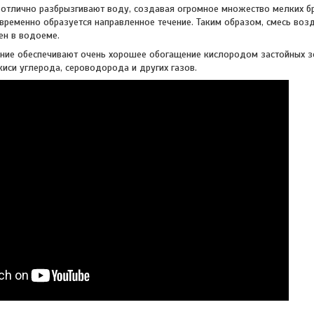
 отлично разбрызгивают воду, создавая огромное множество мелких б
временно образуется направленное течение. Таким образом, смесь возд
ен в водоеме.
ение обеспечивают очень хорошее обогащение кислородом застойных зо
иси углерода, сероводорода и других газов.