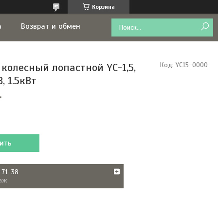
Корзина
а
Возврат и обмен
 колесный лопастной YC-1,5,
Код:
YC15-0000
, 1.5кВт
₸
ить
-71-38
аж