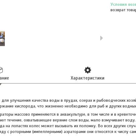
возврат това
ание
Характеристики
 для улучшения качества воды в прудах, озерах и рыбоводческих хозя
жание кислорода, что жизненно необходимо для рыб и других водных
аторы массово применяются в аквакультуре, в том числе и в креветоч
ают течение, охватывающее верхние слои воды, мало взмучивают воду.
ьда на лопастях колес может вызывать их поломку. Во всех других слу
ду с роторными (импеллерными) аэраторами они относятся к числу сам