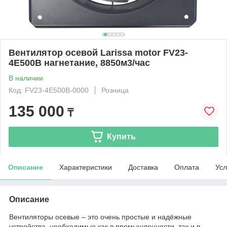
Вентилятор осевой Larissa motor FV23-
4E500B нагнетание, 8850м3/час
В наличии
Код: FV23-4E500B-0000
Розница
135 000
₸
Купить
Описание
Характеристики
Доставка
Оплата
Усл
Описание
Вентиляторы осевые – это очень простые и надёжные
устройства, необходимые как в промышленности, так и в