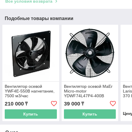
Все условия возврата
Подобные товары компании
Вентилятор осевой
Вентилятор осевой MaEr
Вен
YWF4E-550B нагнетание,
Micro-motor
Lari
7500 м3/час
YDWF74L47P4-400B
370 
нагнетание, 4000 м3/час
210 000
39 000
₸
₸
Цен
Купить
Купить