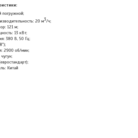
ристики:
й погружной;
3
изводительность: 20 м
/ч;
р: 121 м;
ность: 13 кВт;
я: 380 В, 50 Гц;
");
я: 2900 об/мин;
 чугун;
(евростандарт);
ль: Китай