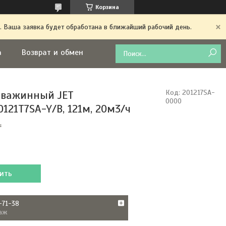
Корзина
. Ваша заявка будет обработана в ближайший рабочий день.
а
Возврат и обмен
кважинный JET
Код:
201217SA-
0000
121T7SA-Y/B, 121м, 20м3/ч
₸
ить
-71-38
аж