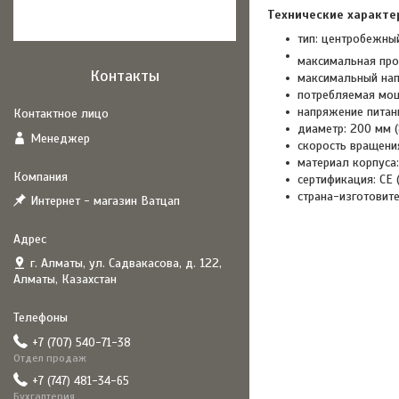
Технические характе
тип: центробежны
максимальная про
Контакты
максимальный напо
потребляемая мощ
напряжение питани
диаметр: 200 мм (8
Менеджер
скорость вращени
материал корпуса:
сертификация: CE 
страна-изготовите
Интернет - магазин Ватцап
г. Алматы, ул. Садвакасова, д. 122,
Алматы, Казахстан
+7 (707) 540-71-38
Отдел продаж
+7 (747) 481-34-65
Бухгалтерия