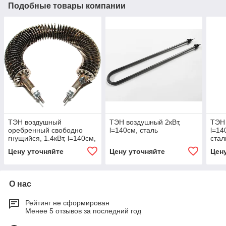
Подобные товары компании
ТЭН воздушный
ТЭН воздушный 2кВт,
ТЭН 
оребренный свободно
l=140см, сталь
l=1
гнущийся, 1.4кВт, l=140см,
стал
d=6/7.4мм, нержавеющая
Цену уточняйте
Цену уточняйте
Цен
сталь
О нас
Рейтинг не сформирован
Менее 5 отзывов за последний год