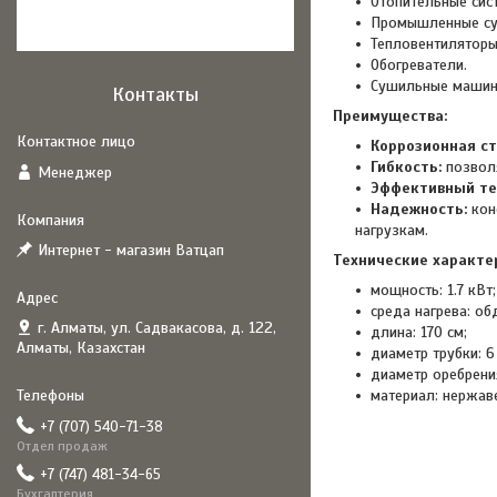
Отопительные сис
Промышленные су
Тепловентиляторы
Обогреватели.
Сушильные машин
Контакты
Преимущества:
Коррозионная ст
Гибкость:
позволя
Менеджер
Эффективный те
Надежность:
кон
нагрузкам.
Интернет - магазин Ватцап
Технические характе
мощность: 1.7 кВт;
среда нагрева: о
г. Алматы, ул. Садвакасова, д. 122,
длина: 170 см;
Алматы, Казахстан
диаметр трубки: 6
диаметр оребрения
материал: нержав
+7 (707) 540-71-38
Отдел продаж
+7 (747) 481-34-65
Бухгалтерия