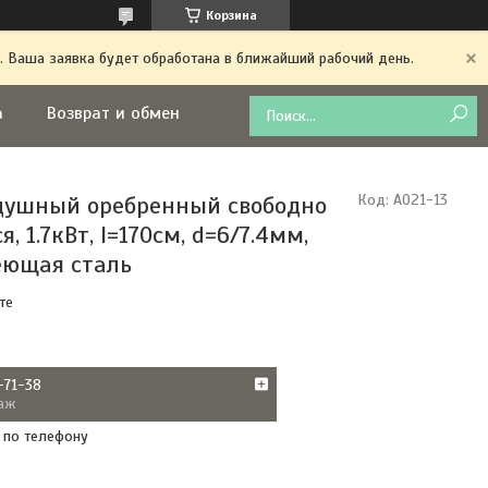
Корзина
. Ваша заявка будет обработана в ближайший рабочий день.
а
Возврат и обмен
душный оребренный свободно
Код:
А021-13
, 1.7кВт, l=170см, d=6/7.4мм,
еющая сталь
те
-71-38
аж
 по телефону