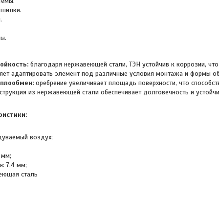
темы.
шилки.
.
ы.
ойкость:
благодаря нержавеющей стали, ТЭН устойчив к коррозии, что
ет адаптировать элемент под различные условия монтажа и формы о
плообмен:
оребрение увеличивает площадь поверхности, что способст
струкция из нержавеющей стали обеспечивает долговечность и устойчи
ристики:
бдуваемый воздух;
 мм;
: 7.4 мм;
еющая сталь