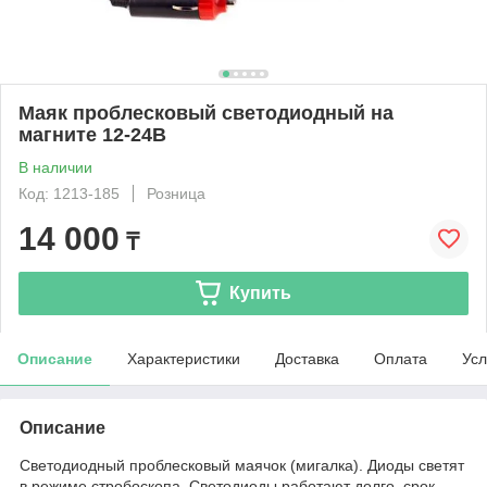
Маяк проблесковый светодиодный на
магните 12-24В
В наличии
Код: 1213-185
Розница
14 000
₸
Купить
Описание
Характеристики
Доставка
Оплата
Усл
Описание
Светодиодный проблесковый маячок (мигалка). Диоды светят
в режиме стробоскопа. Светодиоды работают долго, срок