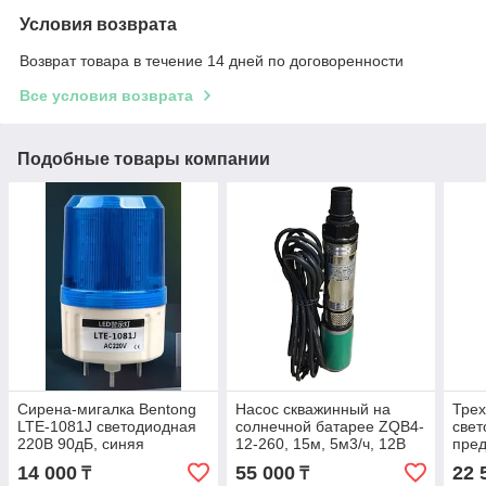
Условия возврата
Возврат товара в течение 14 дней по договоренности
Все условия возврата
Подобные товары компании
Сирена-мигалка Bentong
Насос скважинный на
Тре
LTE-1081J светодиодная
солнечной батарее ZQB4-
све
220В 90дБ, синяя
12-260, 15м, 5м3/ч, 12В
пре
фона
14 000
55 000
22 
₸
₸