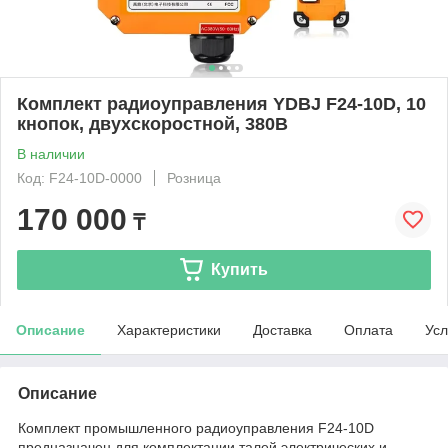
Комплект радиоуправления YDBJ F24-10D, 10
кнопок, двухскоростной, 380В
В наличии
Код: F24-10D-0000
Розница
170 000
₸
Купить
Описание
Характеристики
Доставка
Оплата
Усл
Описание
Комплект промышленного радиоуправления F24-10D
предназначен для комплектации талей электрических и