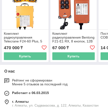
Комплект
Комплект
Пост
радиоуправления
радиоуправления Bentong
COB 
Telecrane F24-60 Plus, 5
F21-E1 RX, 8 кнопок, 12В
скоростей, 48В
470 000
67 000
14 
₸
₸
Купить
Купить
О нас
Рейтинг не сформирован
Менее 5 отзывов за последний год
Работает с 06.03.2015
г. Алматы
г. Алматы, ул. Садвакасова, д. 122, Алматы, Казахстан