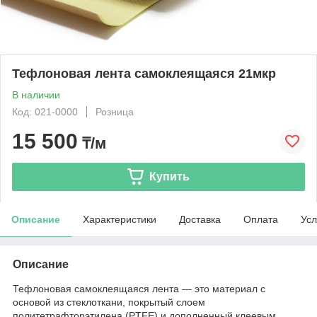
Тефлоновая лента самоклеящаяся 21мкр
В наличии
Код: 021-0000
Розница
15 500
₸/м
Купить
Описание
Характеристики
Доставка
Оплата
Усл
Описание
Тефлоновая самоклеящаяся лента — это материал с
основой из стеклоткани, покрытый слоем
политетрафторэтилена (PTFE) и дополненный клеевым