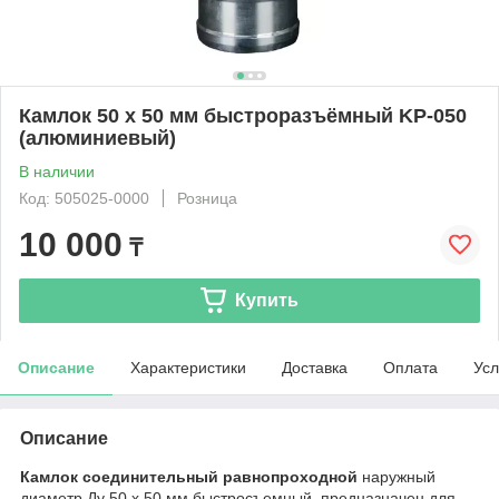
Камлок 50 х 50 мм быстроразъёмный KP-050
(алюминиевый)
В наличии
Код: 505025-0000
Розница
10 000
₸
Купить
Описание
Характеристики
Доставка
Оплата
Усл
Описание
Камлок соединительный равнопроходной
наружный
диаметр Ду 50 х 50 мм быстросъемный, предназначен для