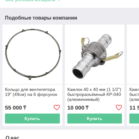
Подобные товары компании
Кольцо для вентилятора
Камлок 40 х 40 мм (1 1/2")
Камл
19" (49см) на 6 форсунок
быстроразъёмный KP-040
быс
(алюминиевый)
(ал
55 000
10 000
11 
₸
₸
Купить
Купить
О нас