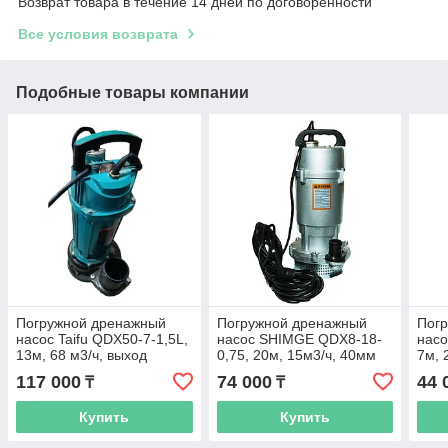
Возврат товара в течение 14 дней по договоренности
Все условия возврата
Подобные товары компании
Погружной дренажный
Погружной дренажный
Пог
насос Taifu QDX50-7-1,5L,
насос SHIMGE QDX8-18-
насо
13м, 68 м3/ч, выход
0,75, 20м, 15м3/ч, 40мм
7м, 
100мм
117 000
74 000
44 
₸
₸
Купить
Купить