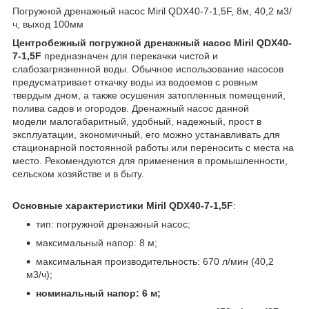
Погружной дренажный насос Miril QDX40-7-1,5F, 8м, 40,2 м3/
ч, выход 100мм
Центробежный погружной дренажный насос Miril QDX40-
7-1,5F
предназначен для перекачки чистой и
слабозагрязненной воды. Обычное использование насосов
предусматривает откачку воды из водоемов с ровным
твердым дном, а также осушения затопленных помещений,
полива садов и огородов. Дренажный насос данной
модели малогабаритный, удобный, надежный, прост в
эксплуатации, экономичный, его можно устанавливать для
стационарной постоянной работы или переносить с места на
место. Рекомендуются для применения в промышленности,
сельском хозяйстве и в быту.
Основные характеристики Miril QDX40-7-1,5F
:
тип: погружной дренажный насос;
максимальный напор: 8 м;
максимальная производительность: 670 л/мин (40,2
м3/ч);
номинальный напор: 6 м;