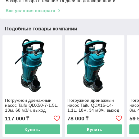
Возврат товара в течение 14 дней по договоренности
Все условия возврата
Подобные товары компании
Погружной дренажный
Погружной дренажный
Пог
насос Taifu QDX50-7-1,5L,
насос Taifu QDX15-14-
насо
13м, 68 м3/ч, выход
1.1L, 18м, 34 м3/ч, выход
8м, 
100мм
65 мм
100
117 000
78 000
59 
₸
₸
Купить
Купить