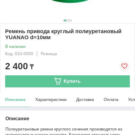
Ремень привода круглый полиуретановый
YUANAO d=10мм
В наличии
Код: 010-0000
Розница
2 400
₸
Купить
Описание
Характеристики
Доставка
Оплата
Усл
Описание
Полиуретановые ремни круглого сечения производятся из
материалов высокого качества. Благодаря специальному