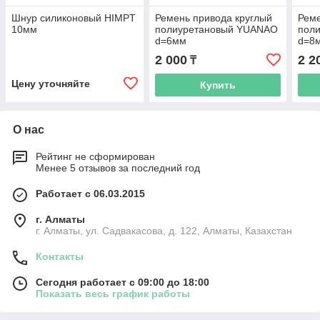
Шнур силиконовый HIMPT
Ремень привода круглый
Реме
10мм
полиуретановый YUANAO
пол
d=6мм
d=8
2 000
2 2
₸
Цену уточняйте
Купить
О нас
Рейтинг не сформирован
Менее 5 отзывов за последний год
Работает с 06.03.2015
г. Алматы
г. Алматы, ул. Садвакасова, д. 122, Алматы, Казахстан
Контакты
Сегодня работает с 09:00 до 18:00
Показать весь график работы