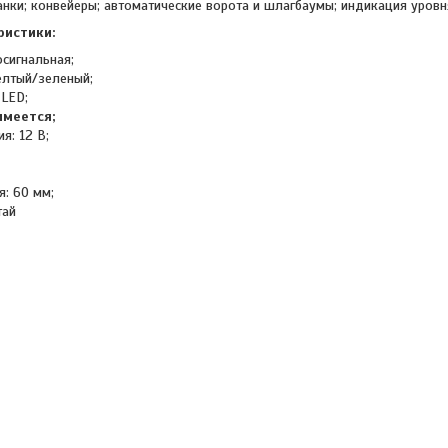
анки; конвейеры; автоматические ворота и шлагбаумы; индикация уровн
ристики:
осигнальная;
елтый/зеленый;
 LED;
имеется;
я: 12 В;
я: 60 мм;
тай