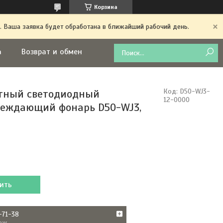
Корзина
. Ваша заявка будет обработана в ближайший рабочий день.
а
Возврат и обмен
тный светодиодный
Код:
D50-WJ3-
12-0000
еждающий фонарь D50-WJ3,
ить
-71-38
аж