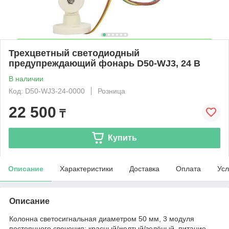
Трехцветный светодиодный
предупреждающий фонарь D50-WJ3, 24 В
В наличии
Код: D50-WJ3-24-0000
Розница
22 500
₸
Купить
Описание
Характеристики
Доставка
Оплата
Усл
Описание
Колонна светосигнальная диаметром 50 мм, 3 модуля
постоянного свечения: красный/желтый/зелёный, питание