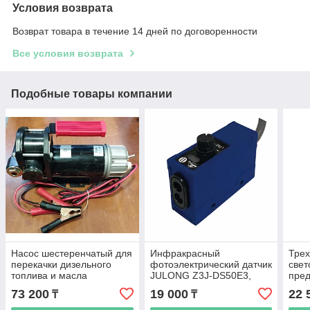
Условия возврата
Возврат товара в течение 14 дней по договоренности
Все условия возврата
Подобные товары компании
Насос шестеренчатый для
Инфракрасный
Тре
перекачки дизельного
фотоэлектрический датчик
све
топлива и масла
JULONG Z3J-DS50E3,
пре
AOCHENG, 24 В, 80 л/мин
DC12-24V
фона
73 200
19 000
22 
₸
₸