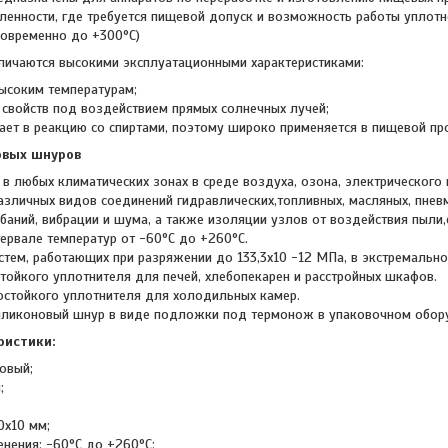
нности, где требуется пищевой допуск и возможность работы уплотн
ковременно до +300°С)
ичаются высокими эксплуатационными характеристиками:
высоким температурам;
т свойств под воздействием прямых солнечных лучей;
пает в реакцию со спиртами, поэтому широко применяется в пищевой п
овых шнуров
в любых климатических зонах в среде воздуха, озона, электрического 
азличных видов соединений гидравлических,топливных, масляных, пневм
аний, вибрации и шума, а также изоляции узлов от воздействия пыли,с
тервале температур от -60°С до +260°С.
стем, работающих при разряжении до 133,3х10 -12 МПа, в экстремальн
стойкого уплотнителя для печей, хлебопекарен и расстройных шкафов.
остойкого уплотнителя для холодильных камер.
иликоновый шнур в виде подложки под термонож в упаковочном обор
ристики:
овый;
;
0x10 мм;
енения: -60°С до +260°С;