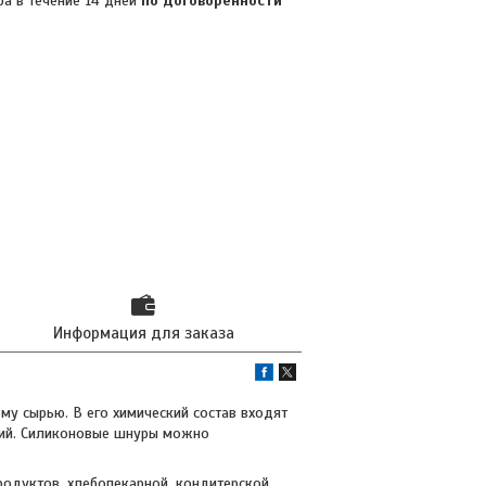
ра в течение 14 дней
по договоренности
Информация для заказа
му сырью. В его химический состав входят
елий. Силиконовые шнуры можно
одуктов, хлебопекарной, кондитерской,