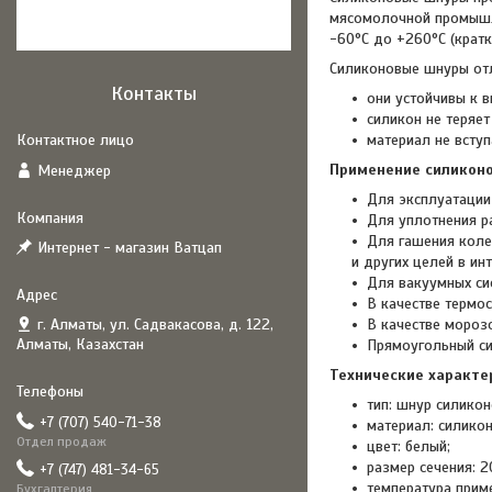
мясомолочной промышле
-60°С до +260°С (крат
Силиконовые шнуры отл
Контакты
они устойчивы к 
силикон не теряе
материал не всту
Применение силикон
Менеджер
Для эксплуатации 
Для уплотнения р
Для гашения колеб
Интернет - магазин Ватцап
и других целей в ин
Для вакуумных си
В качестве термо
г. Алматы, ул. Садвакасова, д. 122,
В качестве мороз
Алматы, Казахстан
Прямоугольный с
Технические характе
тип: шнур силикон
+7 (707) 540-71-38
материал: силикон
Отдел продаж
цвет: белый;
размер сечения: 2
+7 (747) 481-34-65
температура прим
Бухгалтерия