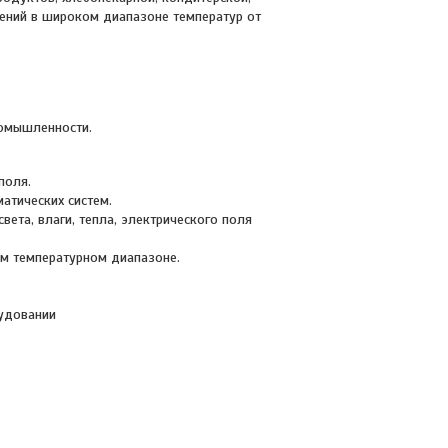
ений в широком диапазоне температур от
ромышленности.
поля.
атических систем.
вета, влаги, тепла, электрического поля
ом температурном диапазоне.
удовании