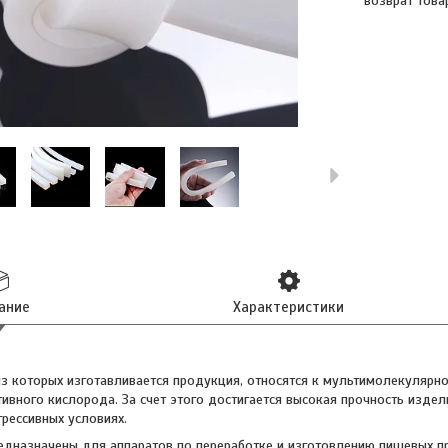
возврат това
ание
Характеристики
з которых изготавливается продукция, относятся к мультимолекулярно
тивного кислорода. За счет этого достигается высокая прочность изд
рессивных условиях.
дназначены для аппаратов по переработке и изготовлению пищевых пр