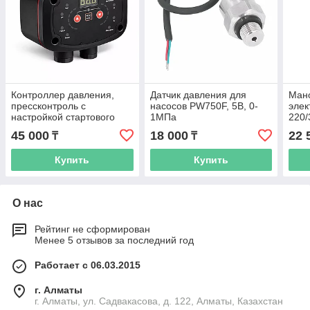
Контроллер давления,
Датчик давления для
Ман
прессконтроль с
насосов PW750F, 5В, 0-
элек
настройкой стартового
1МПа
220/
давления насоса, 2.2кВт
45 000
18 000
22 
₸
₸
Купить
Купить
О нас
Рейтинг не сформирован
Менее 5 отзывов за последний год
Работает с 06.03.2015
г. Алматы
г. Алматы, ул. Садвакасова, д. 122, Алматы, Казахстан