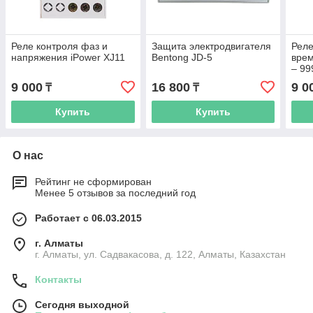
Реле контроля фаз и
Защита электродвигателя
Реле
напряжения iPower XJ11
Bentong JD-5
врем
– 99
9 000
16 800
9 0
₸
₸
Купить
Купить
О нас
Рейтинг не сформирован
Менее 5 отзывов за последний год
Работает с 06.03.2015
г. Алматы
г. Алматы, ул. Садвакасова, д. 122, Алматы, Казахстан
Контакты
Сегодня выходной