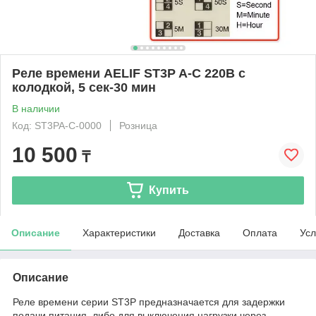
Реле времени AELIF ST3P A-С 220В с
колодкой, 5 сек-30 мин
В наличии
Код: ST3PA-С-0000
Розница
10 500
₸
Купить
Описание
Характеристики
Доставка
Оплата
Усл
Описание
Реле времени серии ST3P предназначается для задержки
подачи питания, либо для выключения нагрузки через