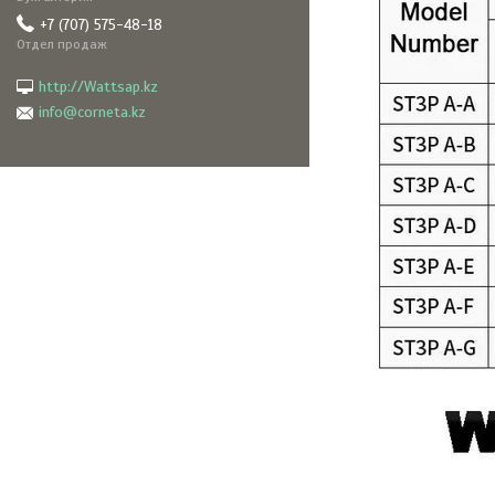
+7 (707) 575-48-18
Отдел продаж
http://Wattsap.kz
info@corneta.kz