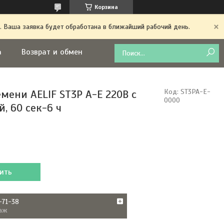
Корзина
. Ваша заявка будет обработана в ближайший рабочий день.
а
Возврат и обмен
мени AELIF ST3P A-E 220В с
Код:
ST3PA-E-
0000
, 60 сек-6 ч
ить
-71-38
аж