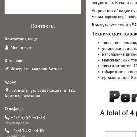
регулятора. Начало про
Устройство обладает ч
миниатюрных переключат
Коммутирует ток до 5А
Контакты
Технические хара
тип: реле времени;
Менеджер
установки задержк
напряжение питани
максимальный ток:
типы контактов: 1
Интернет - магазин Ватцап
габаритные разме
производство: Ки
г. Алматы, ул. Садвакасова, д. 122,
Алматы, Казахстан
+7 (707) 540-71-38
Отдел продаж
+7 (747) 481-34-65
Бухгалтерия