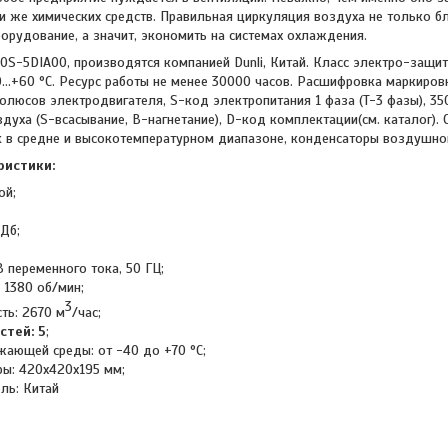
 же химических средств. Правильная циркуляция воздуха не только бл
орудование, а значит, экономить на системах охлаждения.
0S-5DIA00, производятся компанией Dunli, Китай. Класс электро-защит
..+60 °C. Ресурс работы не менее 30000 часов. Расшифровка маркировк
олюсов электродвигателя, S-код электропитания 1 фаза (T-3 фазы), 35
духа (S-всасывание, В-нагнетание), D-код комплектации(см. каталог).
 в средне и высокотемпературном диапазоне, конденсаторы воздушног
ристики:
ой;
Дб;
 переменного тока, 50 ГЦ;
 1380 об/мин;
3
ть: 2670 м
/час;
стей: 5
;
жающей среды: от -40 до +70 °С;
ры: 420х420х195 мм;
ль: Китай