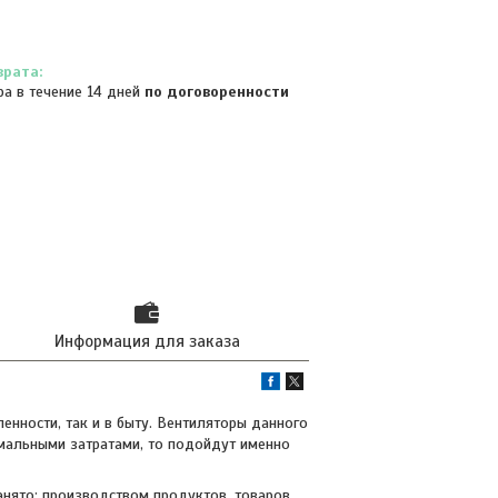
ра в течение 14 дней
по договоренности
Информация для заказа
нности, так и в быту. Вентиляторы данного
имальными затратами, то подойдут именно
анято: производством продуктов, товаров