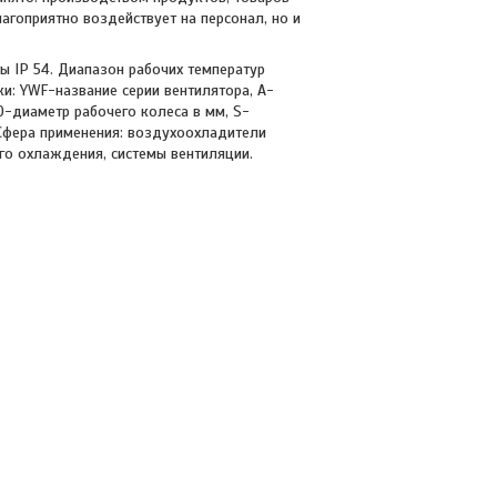
агоприятно воздействует на персонал, но и
ы IP 54. Диапазон рабочих температур
и: YWF-название серии вентилятора, A-
0-диаметр рабочего колеса в мм, S-
 Сфера применения: воздухоохладители
о охлаждения, системы вентиляции.