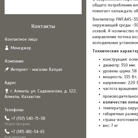
общего потребления или
помогает охлаждать об
Вентилятор YWF.A4S-35
окружающей среды -30.
Контакты
осевой, 4-количество п
направление потока воз
холодильных установок
Менеджер
Технические характе
конструкция: осев
диаметр: 350 мм;
Интернет - магазин Ватцап
уровень шума: 58 
мощность: 135 Вт;
напряжение: 220 В
частота вращения:
г. Алматы, ул. Садвакасова, д. 122,
производительнос
Алматы, Казахстан
количество лопа
температура окру
габаритные разме
+7 (707) 540-71-38
страна-изготовите
Отдел продаж
вес: 7 кг
+7 (747) 481-34-65
Бухгалтерия