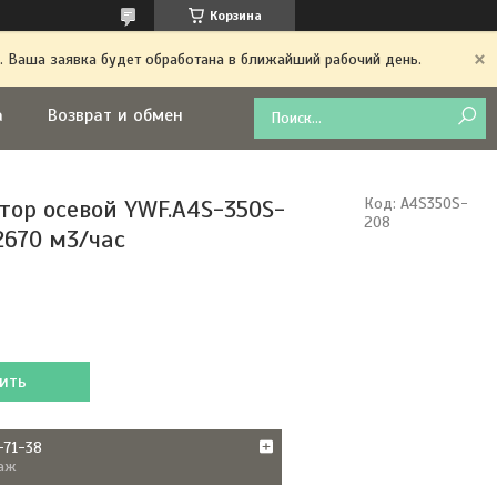
Корзина
. Ваша заявка будет обработана в ближайший рабочий день.
а
Возврат и обмен
тор осевой YWF.A4S-350S-
Код:
A4S350S-
208
2670 м3/час
ить
-71-38
аж