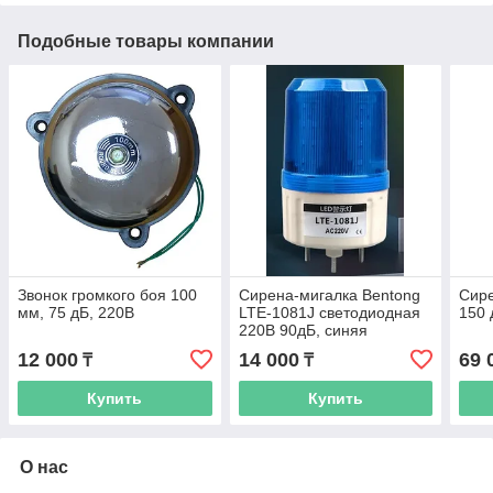
Подобные товары компании
Звонок громкого боя 100
Сирена-мигалка Bentong
Сире
мм, 75 дБ, 220В
LTE-1081J светодиодная
150 
220В 90дБ, синяя
12 000
14 000
69 
₸
₸
Купить
Купить
О нас