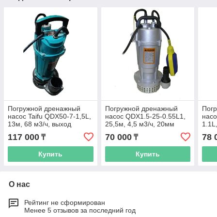
Погружной дренажный
Погружной дренажный
Пог
насос Taifu QDX50-7-1,5L,
насос QDX1.5-25-0.55L1,
насо
13м, 68 м3/ч, выход
25,5м, 4,5 м3/ч, 20мм
1.1L
100мм
65 
117 000
70 000
78 
₸
₸
Купить
Купить
О нас
Рейтинг не сформирован
Менее 5 отзывов за последний год