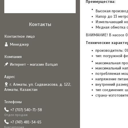
Преимущества:
Высокая производ
Напор до 13 метро
Измельчающий но
Контакты
Медная обмотка с
ВНИМАНИЕ! В насосе O
Технические характе
Менеджер
производитель: O
тип: погружной фе
максимальная про
Интернет - магазин Ватцап
максимальный напо
потребляемая мощ
напряжение питани
г. Алматы, ул. Садвакасова, д. 122,
внутренний размер
Алматы, Казахстан
тип соединения: ш
страна-изготовите
+7 (707) 540-71-38
Отдел продаж
+7 (747) 481-34-65
Бухгалтерия