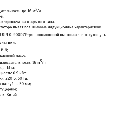
3
ительность до 16 м
/ч.
в.
ж-крыльчатка открытого типа.
татора имеет повышенные индукционные характеристики.
LBIN OL900DZF-pro поплавковый выключатель отсутствует.
ристики:
LBIN;
кальный насос;
3
изводительность: 16 м
/ч;
р: 13 м;
ность: 0.9 кВт;
я: 220 В, 50 Гц;
 патрубка: 50 мм;
туцерное;
ль: Китай