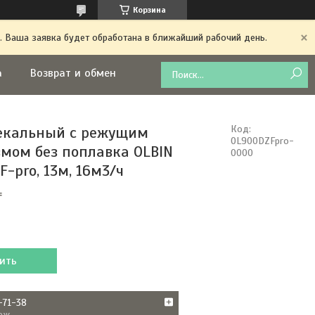
Корзина
. Ваша заявка будет обработана в ближайший рабочий день.
а
Возврат и обмен
екальный с режущим
Код:
OL900DZFpro-
мом без поплавка OLBIN
0000
-pro, 13м, 16м3/ч
₸
ить
-71-38
аж