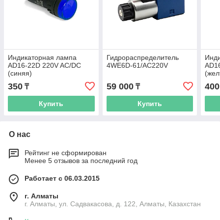
Индикаторная лампа
Гидрораспределитель
Инд
AD16-22D 220V AC/DC
4WE6D-61/AC220V
AD1
(синяя)
(жел
350
59 000
400
₸
₸
Купить
Купить
О нас
Рейтинг не сформирован
Менее 5 отзывов за последний год
Работает с 06.03.2015
г. Алматы
г. Алматы, ул. Садвакасова, д. 122, Алматы, Казахстан