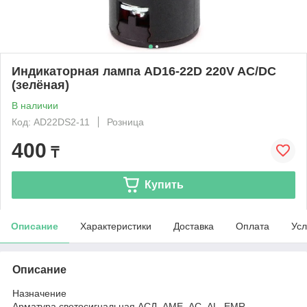
Индикаторная лампа AD16-22D 220V AC/DC
(зелёная)
В наличии
Код: AD22DS2-11
Розница
400
₸
Купить
Описание
Характеристики
Доставка
Оплата
Усл
Описание
Назначение
Арматура светосигнальная АСЛ, АМЕ, АС, AL, EMR