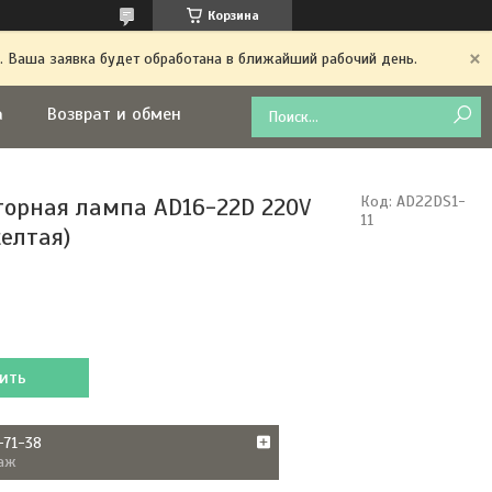
Корзина
. Ваша заявка будет обработана в ближайший рабочий день.
а
Возврат и обмен
орная лампа AD16-22D 220V
Код:
AD22DS1-
11
желтая)
ить
-71-38
аж