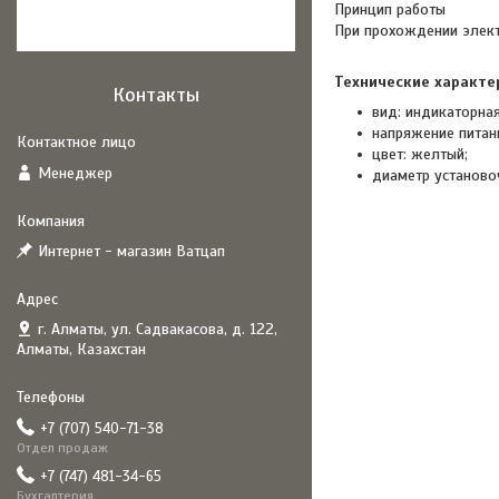
Принцип работы
При прохождении элект
Технические характе
Контакты
вид: индикаторна
напряжение питани
цвет: желтый;
Менеджер
диаметр установо
Интернет - магазин Ватцап
г. Алматы, ул. Садвакасова, д. 122,
Алматы, Казахстан
+7 (707) 540-71-38
Отдел продаж
+7 (747) 481-34-65
Бухгалтерия