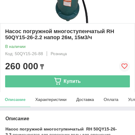
Насос погружной многоступенчатый RH
50QY15-26-2.2 напор 26м, 15м3/ч
В наличии
Код: 50QY15-26-88
Розница
260 000
₸
Купить
Описание
Характеристики
Доставка
Оплата
Усл
Описание
Насос погружной многоступенчатый RH 50QY15-26-
2.2
применяются для перекачки воды для орошения,