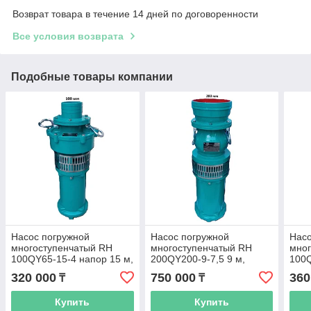
Возврат товара в течение 14 дней по договоренности
Все условия возврата
Подобные товары компании
Насос погружной
Насос погружной
Насо
многоступенчатый RH
многоступенчатый RH
мног
100QY65-15-4 напор 15 м,
200QY200-9-7,5 9 м,
100Q
65м3/ч
200м3/ч
м, 6
320 000
750 000
360
₸
₸
Купить
Купить