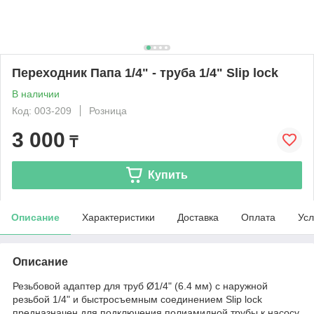
Переходник Папа 1/4" - труба 1/4" Slip lock
В наличии
Код: 003-209
Розница
3 000
₸
Купить
Описание
Характеристики
Доставка
Оплата
Усл
Описание
Резьбовой адаптер для труб Ø1/4" (6.4 мм) с наружной
резьбой 1/4" и быстросъемным соединением Slip lock
предназначен для подключения полиамидной трубы к насосу.