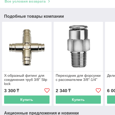
Все условия возврата
Подобные товары компании
Х-образный фитинг для
Переходник для форсунки
Дели
соединения труб 3/8" Slip
с рассекателем 3/8"-1/4"
lock
3 300
2 340
6 0
₸
₸
Купить
Купить
Акционные предложения и новинки