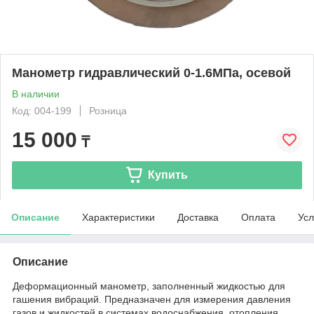
Манометр гидравлический 0-1.6МПа, осевой
В наличии
Код: 004-199
Розница
15 000
₸
Купить
Описание
Характеристики
Доставка
Оплата
Усл
Описание
Деформационный манометр, заполненный жидкостью для
гашения вибраций. Предназначен для измерения давления
газов и жидкостей в системах водоснабжения, отопления,