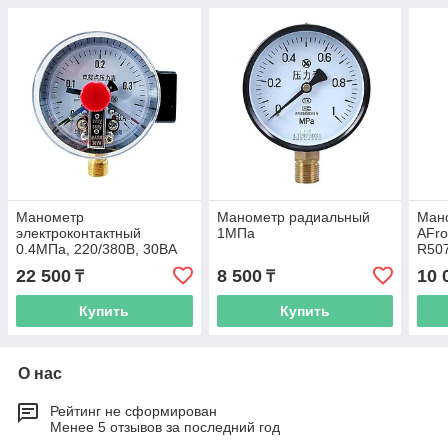
Манометр
Манометр радиальный
Ман
электроконтактный
1МПа
AFro
0.4МПа, 220/380В, 30ВА
R50
0-25
22 500
8 500
10 
₸
₸
Купить
Купить
О нас
Рейтинг не сформирован
Менее 5 отзывов за последний год