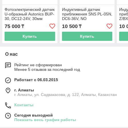
Фотоэлектрический датчик
Индуктивный датчик
Инду
U-образный Autonics BUP-
приближения SNS PL-05N,
приб
30, DC12-24V, 30мм
DC6-36V, NO
Z/BX
75 000
10 500
10 
₸
₸
Купить
Купить
О нас
Рейтинг не сформирован
Менее 5 отзывов за последний год
Работает с 06.03.2015
г. Алматы
г. Алматы, ул. Садвакасова, д. 122, Алматы, Казахстан
Контакты
Сегодня выходной
Показать весь график работы