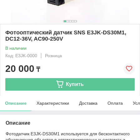
Фотооптический датчик SNS E3JK-DS30M1,
DC12-36V, AC90-250V
В наличии
Код: E3JK-0000
Розница
20 000
₸
Купить
Описание
Характеристики
Доставка
Оплата
Усл
Описание
Фотодатчик E3JK-DS30M1 используется для бесконтактного
обнаружения объектов в автоматизированных системах и