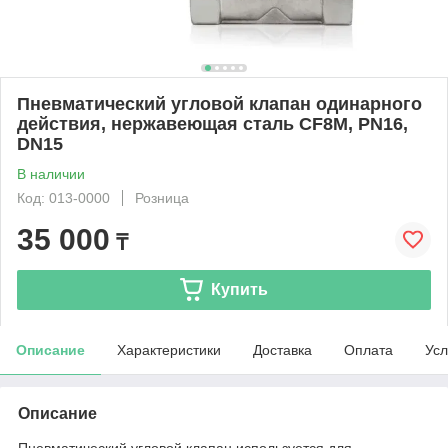
Пневматический угловой клапан одинарного
действия, нержавеющая сталь CF8M, PN16,
DN15
В наличии
Код: 013-0000
Розница
35 000
₸
Купить
Описание
Характеристики
Доставка
Оплата
Усл
Описание
Пневматический угловой клапан используется для