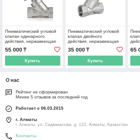
Пневматический угловой
Пневматический угловой
Пнев
клапан одинарного
клапан двойного
клап
действия, нержавеющая
действия, нержавеющая
дей
сталь CF8M, PN16, DN25
сталь CF8M, PN16, DN15
стал
55 000
35 000
65 
₸
₸
Купить
Купить
О нас
Рейтинг не сформирован
Менее 5 отзывов за последний год
Работает с 06.03.2015
г. Алматы
г. Алматы, ул. Садвакасова, д. 122, Алматы, Казахстан
Контакты