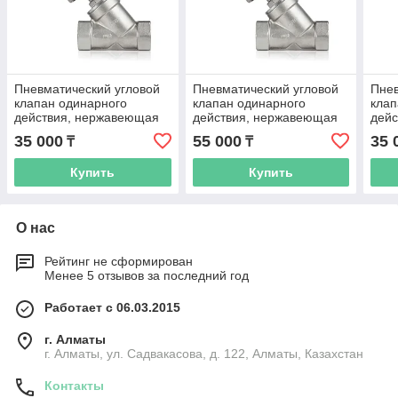
Пневматический угловой
Пневматический угловой
Пнев
клапан одинарного
клапан одинарного
клап
действия, нержавеющая
действия, нержавеющая
дей
сталь CF8M, PN16, DN15
сталь CF8M, PN16, DN25
стал
35 000
55 000
35 
₸
₸
Купить
Купить
О нас
Рейтинг не сформирован
Менее 5 отзывов за последний год
Работает с 06.03.2015
г. Алматы
г. Алматы, ул. Садвакасова, д. 122, Алматы, Казахстан
Контакты