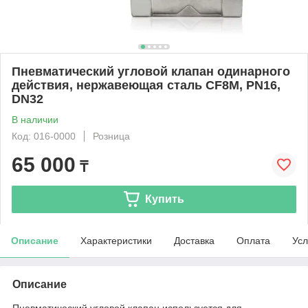
Пневматический угловой клапан одинарного
действия, нержавеющая сталь CF8M, PN16,
DN32
В наличии
Код: 016-0000
Розница
65 000
₸
Купить
Описание
Характеристики
Доставка
Оплата
Усл
Описание
Пневматический угловой клапан используется для