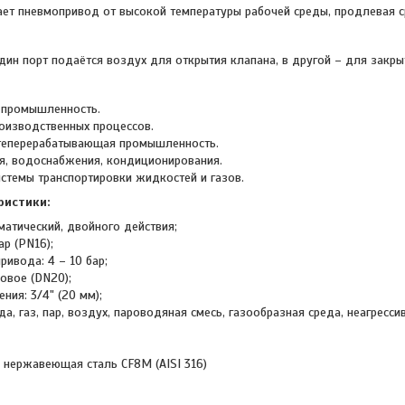
ет пневмопривод от высокой температуры рабочей среды, продлевая с
дин порт подаётся воздух для открытия клапана, в другой – для закры
 промышленность.
оизводственных процессов.
теперерабатывающая промышленность.
я, водоснабжения, кондиционирования.
темы транспортировки жидкостей и газов.
ристики:
матический, двойного действия;
ар (PN16);
ивода: 4 – 10 бар;
овое (DN20);
ния: 3/4" (20 мм);
да, газ, пар, воздух, пароводяная смесь, газообразная среда, неагресси
: нержавеющая сталь CF8M (AISI 316)