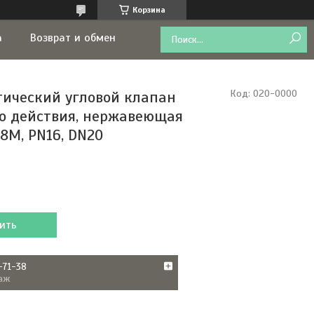
Корзина
а
Возврат и обмен
ический угловой клапан
Код:
020-0000
о действия, нержавеющая
8M, PN16, DN20
ить
-71-38
аж