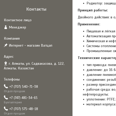
Радиатор: защища
Контакты
Принцип работы:
Двойного действия: в о
Применение:
Менеджер
Пищевая и лёгкая
Автоматизация пр
Химическая и неф
Интернет - магазин Ватцап
Системы отоплени
Промышленные сис
Технические характе
г. Алматы, ул. Садвакасова, д. 122,
тип привода: пнев
Алматы, Казахстан
давление: до 16 б
давление пневмопр
соединение: резьб
размер присоедине
+7 (707) 540-71-38
рабочая среда: во
Отдел продаж
нефтепродукты;
+7 (747) 481-34-65
уплотнение: PTFE;
Бухгалтерия
материал корпуса
+7 (707) 575-48-18
Отдел продаж