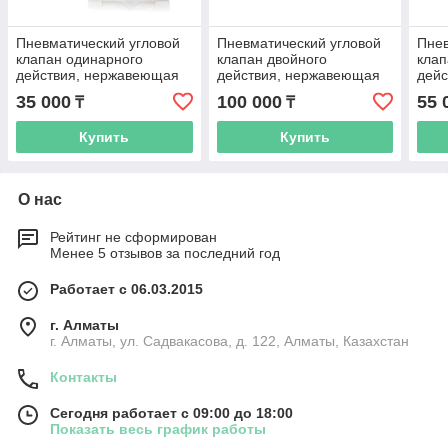
Пневматический угловой
Пневматический угловой
Пнев
клапан одинарного
клапан двойного
клап
действия, нержавеющая
действия, нержавеющая
дей
сталь CF8M, PN16, DN15
сталь CF8M, PN16, DN50
стал
35 000
100 000
55 
₸
₸
Купить
Купить
О нас
Рейтинг не сформирован
Менее 5 отзывов за последний год
Работает с 06.03.2015
г. Алматы
г. Алматы, ул. Садвакасова, д. 122, Алматы, Казахстан
Контакты
Сегодня работает с 09:00 до 18:00
Показать весь график работы