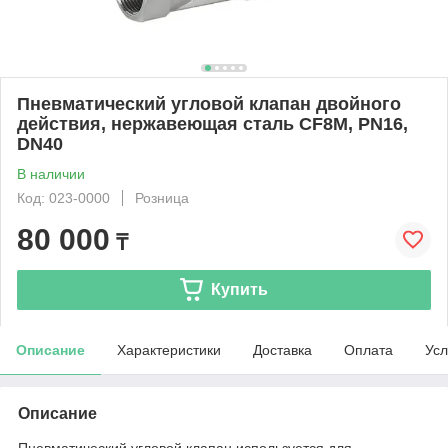
Пневматический угловой клапан двойного
действия, нержавеющая сталь CF8M, PN16,
DN40
В наличии
Код: 023-0000
Розница
80 000
₸
Купить
Описание
Характеристики
Доставка
Оплата
Усл
Описание
Пневматический угловой клапан используется для