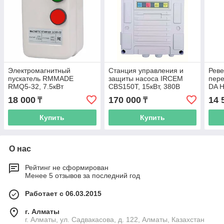
Электромагнитный
Станция управления и
Рев
пускатель RMMADE
защиты насоса IRCEM
пере
RMQ5-32, 7.5кВт
CBS150T, 15кВт, 380В
DA H
18 000
170 000
14 
₸
₸
Купить
Купить
О нас
Рейтинг не сформирован
Менее 5 отзывов за последний год
Работает с 06.03.2015
г. Алматы
г. Алматы, ул. Садвакасова, д. 122, Алматы, Казахстан