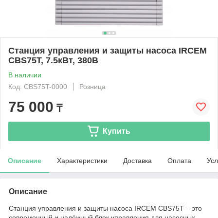
Станция управления и защиты насоса IRCEM
CBS75T, 7.5кВт, 380В
В наличии
Код: CBS75T-0000
Розница
75 000
₸
Купить
Описание
Характеристики
Доставка
Оплата
Усл
Описание
Станция управления и защиты насоса IRCEM CBS75T – это
современный и надёжный блок управления для насосных