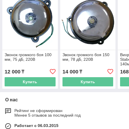
Звонок громкого боя 100
Звонок громкого боя 150
Вихр
мм, 75 дБ, 220В
мм, 78 дБ, 220В
Stab
140м
12 000
14 000
168
₸
₸
Купить
Купить
О нас
Рейтинг не сформирован
Менее 5 отзывов за последний год
Работает с 06.03.2015