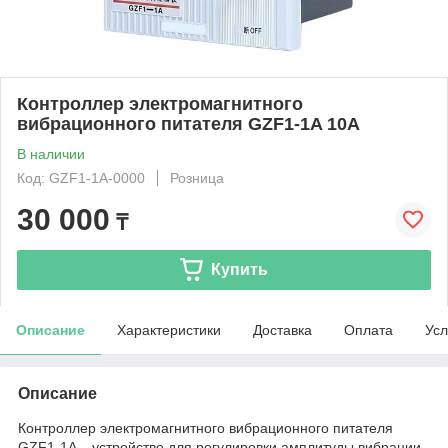
Контроллер электромагнитного
вибрационного питателя GZF1-1A 10А
В наличии
Код: GZF1-1A-0000
Розница
30 000
₸
Купить
Описание
Характеристики
Доставка
Оплата
Усл
Описание
Контроллер электромагнитного вибрационного питателя
GZF1-1A – устройство для регулировки амплитуды вибрации