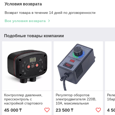
Условия возврата
Возврат товара в течение 14 дней по договоренности
Все условия возврата
Подобные товары компании
Контроллер давления,
Регулятор оборотов
Реле
прессконтроль с
электродвигателя 220В,
1бар
настройкой стартового
10А, максимальная
давления насоса, 2.2кВт
мощность 4000Вт
45 000
23 500
4 5
₸
₸