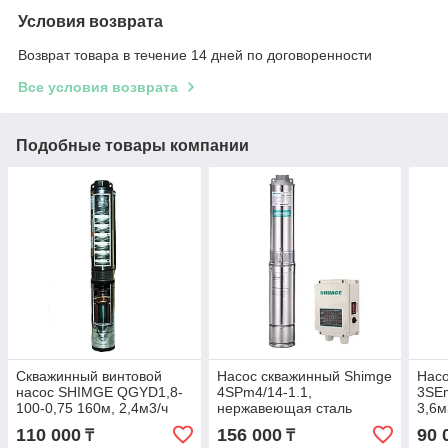
Условия возврата
Возврат товара в течение 14 дней по договоренности
Все условия возврата
Подобные товары компании
Скважинный винтовой
Насос скважинный Shimge
Насо
насос SHIMGE QGYD1,8-
4SPm4/14-1.1,
3SEm
100-0,75 160м, 2,4м3/ч
нержавеющая сталь
3,6м
104м, 6м3/ч, 4"(100мм)
110 000
156 000
90 
₸
₸