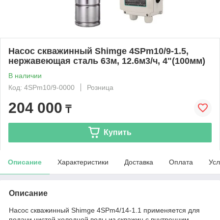
Насос скважинный Shimge 4SPm10/9-1.5,
нержавеющая сталь 63м, 12.6м3/ч, 4"(100мм)
В наличии
Код: 4SPm10/9-0000
Розница
204 000
₸
Купить
Описание
Характеристики
Доставка
Оплата
Усл
Описание
Насос скважинный Shimge 4SPm4/14-1.1 применяется для
подачи чистой холодной воды из скважин с внутренним