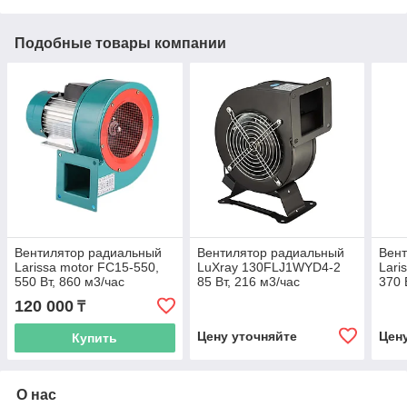
Подобные товары компании
Вентилятор радиальный
Вентилятор радиальный
Вен
Larissa motor FC15-550,
LuXray 130FLJ1WYD4-2
Lari
550 Вт, 860 м3/час
85 Вт, 216 м3/час
370 
120 000
₸
Цену уточняйте
Цен
Купить
О нас