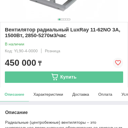
Вентилятор радиальный LuxRay 11-62NO 3A,
1500Вт, 2850-5270м3/час
В наличии
Код: YL90-4-0000
Розница
450 000
₸
Купить
Описание
Характеристики
Доставка
Оплата
Усл
Описание
Радиальные (центробежные) вентиляторы – это
универсальное промышленное оборудование со спиральным