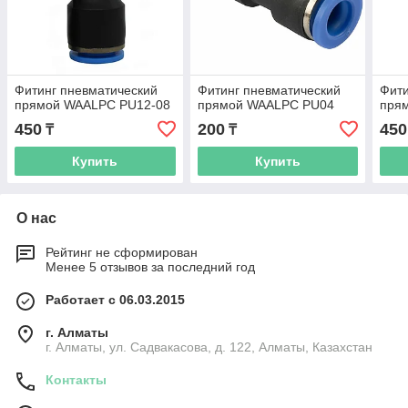
Фитинг пневматический
Фитинг пневматический
Фити
прямой WAALPC PU12-08
прямой WAALPC PU04
пря
450
200
450
₸
₸
Купить
Купить
О нас
Рейтинг не сформирован
Менее 5 отзывов за последний год
Работает с 06.03.2015
г. Алматы
г. Алматы, ул. Садвакасова, д. 122, Алматы, Казахстан
Контакты