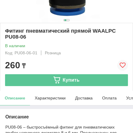
Фитинг пневматический прямой WAALPC
PU08-06
В наличии
Код: PU08-06-01
Розница
260
₸
Купить
Описание
Характеристики
Доставка
Оплата
Усл
Описание
PU08-06 – быстросъёмный фитинг для пневматических
трубок наружного диаметра 8 и 6 мм. Предназначен для