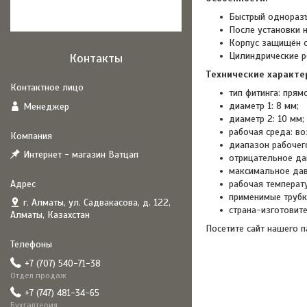
Быстрый одноразъ
После установки 
Корпус защищён о
Цилиндрические р
Контакты
Технические характе
тип фитинга: прям
диаметр 1: 8 мм;
Менеджер
диаметр 2: 10 мм;
рабочая среда: во
диапазон рабочего
Интернет - магазин Ватцап
отрицательное да
максимальное дав
рабочая температу
применимые трубки
г. Алматы, ул. Садвакасова, д. 122,
страна-изготовите
Алматы, Казахстан
Посетите сайт нашего 
+7 (707) 540-71-38
Отдел продаж
+7 (747) 481-34-65
Бухгалтерия