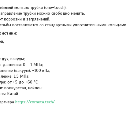
ёмный монтаж трубки (one-touch).
направление трубки можно свободно менять.
т коррозии и загрязнений.
езьбы поставляются со стандартными уплотнительными кольцами.
ристики:
ой;
здух, вакуум;
 давления: 0 – 1 МПа;
вление (вакуум): -100 кПа;
ление: 1.5 МПа;
ра: от +5 до +60 °C;
: полиуретан, нейлон;
ль: Китай
партнера
https://corneta.tech/