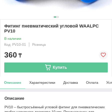
Фитинг пневматический угловой WAALPC
PV10
В наличии
Код: PV10-01
Розница
360
₸
Купить
Описание
Характеристики
Доставка
Оплата
Усл
Описание
PV10 – быстросъёмный угловой фитинг для пневматических
трубок наружного диаметра 10 мм. Предназначен для