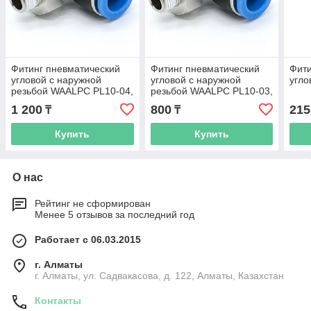
Фитинг пневматический
Фитинг пневматический
Фити
угловой с наружной
угловой с наружной
угл
резьбой WAALPC PL10-04,
резьбой WAALPC PL10-03,
R1/2"
R3/8"
1 200
800
215
₸
₸
Купить
Купить
О нас
Рейтинг не сформирован
Менее 5 отзывов за последний год
Работает с 06.03.2015
г. Алматы
г. Алматы, ул. Садвакасова, д. 122, Алматы, Казахстан
Контакты