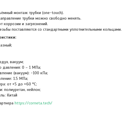
ёмный монтаж трубки (one-touch).
направление трубки можно свободно менять.
т коррозии и загрязнений.
езьбы поставляются со стандартными уплотнительными кольцами.
ристики:
разный;
здух, вакуум;
 давления: 0 – 1 МПа;
вление (вакуум): -100 кПа;
ление: 1.5 МПа;
ра: от +5 до +60 °C;
: полиуретан, нейлон;
ль: Китай
партнера
https://corneta.tech/