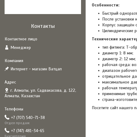
Особенности:
Быстрый одноразъ
После установки 
Корпус защищён о
Контакты
Цилиндрические р
Технические характе
тип фитинга: Т-об
Менеджер
диаметр 1: 8 мм;
диаметр 2: 12 мм;
рабочая среда: во
Интернет - магазин Ватцап
диапазон рабочего
отрицательное да
максимальное дав
рабочая температу
г. Алматы, ул. Садвакасова, д. 122,
применимые трубки
Алматы, Казахстан
страна-изготовите
Посетите сайт нашего 
+7 (707) 540-71-38
Отдел продаж
+7 (747) 481-34-65
Бухгалтерия