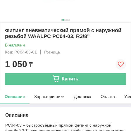
Фитинг пневматический прямой с наружной
резьбой WAALPC PC04-03, R3/8"
В наличии
Код: PC04-03-01
Розница
1 050
₸
Купить
Описание
Характеристики
Доставка
Оплата
Усл
Описание
PC04-03 – быстросъёмный прямой фитинг с наружной
резьбой 3/8" для пневматических трубок наружного диаметра