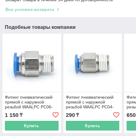
Все условия возврата
Подобные товары компании
Фитинг пневматический
Фитинг пневматический
Фити
прямой с наружной
прямой с наружной
прям
резьбой WAALPC PC06-
резьбой WAALPC PC04-
рез
04, R1/2"
01, R1/8"
03, 
1 150
290
650
₸
₸
Купить
Купить