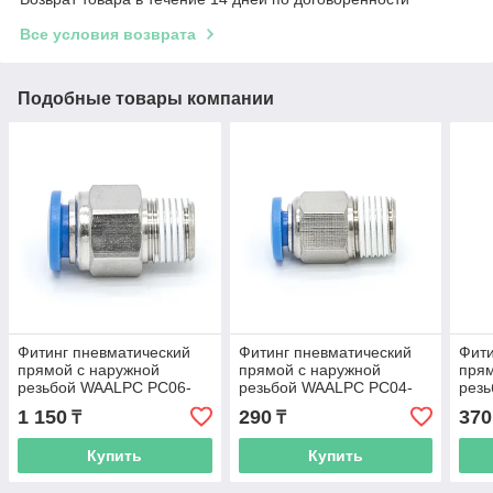
Все условия возврата
Подобные товары компании
Фитинг пневматический
Фитинг пневматический
Фити
прямой с наружной
прямой с наружной
прям
резьбой WAALPC PC06-
резьбой WAALPC PC04-
рез
04, R1/2"
01, R1/8"
01, 
1 150
290
370
₸
₸
Купить
Купить