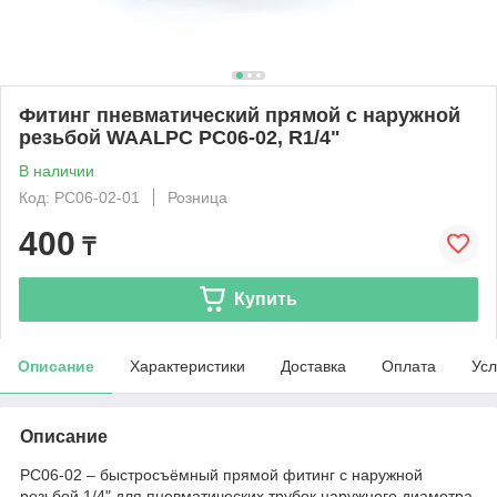
Фитинг пневматический прямой с наружной
резьбой WAALPC PC06-02, R1/4"
В наличии
Код: PC06-02-01
Розница
400
₸
Купить
Описание
Характеристики
Доставка
Оплата
Усл
Описание
PC06-02 – быстросъёмный прямой фитинг с наружной
резьбой 1/4" для пневматических трубок наружного диаметра