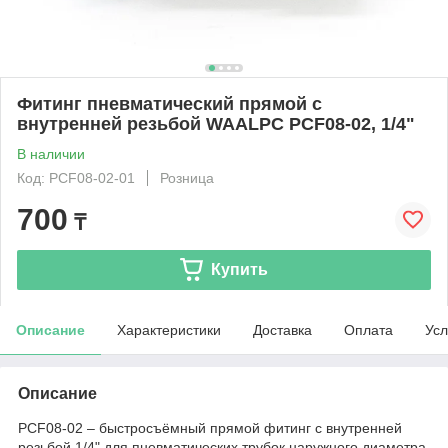
Фитинг пневматический прямой с
внутренней резьбой WAALPC PCF08-02, 1/4"
В наличии
Код: PCF08-02-01
Розница
700
₸
Купить
Описание
Характеристики
Доставка
Оплата
Усл
Описание
PCF08-02 – быстросъёмный прямой фитинг с внутренней
резьбой 1/4" для пневматических трубок наружного диаметра