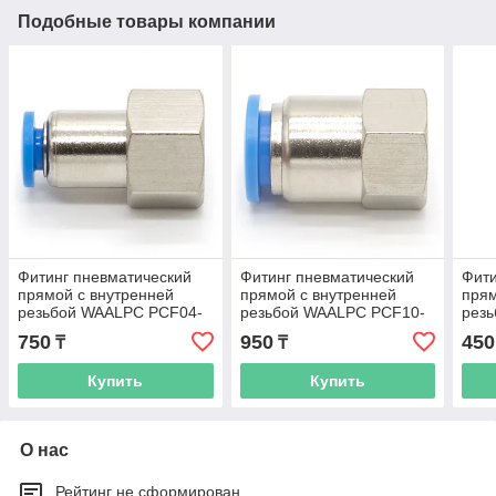
Подобные товары компании
Фитинг пневматический
Фитинг пневматический
Фити
прямой с внутренней
прямой с внутренней
прям
резьбой WAALPC PCF04-
резьбой WAALPC PCF10-
рез
02, 1/4"
01, 1/8"
01, 1
750
950
450
₸
₸
Купить
Купить
О нас
Рейтинг не сформирован