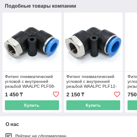
Подобные товары компании
Фитинг пневматический
Фитинг пневматический
Фити
угловой с внутренней
угловой с внутренней
угло
резьбой WAALPC PLF08-
резьбой WAALPC PLF12-
рез
03, 3/8"
04, 1/2"
01, 1
1 450
2 150
750
₸
₸
Купить
Купить
О нас
Рейтинг не сформирован