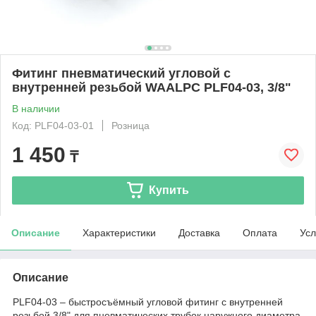
Фитинг пневматический угловой с
внутренней резьбой WAALPC PLF04-03, 3/8"
В наличии
Код: PLF04-03-01
Розница
1 450
₸
Купить
Описание
Характеристики
Доставка
Оплата
Усл
Описание
PLF04-03 – быстросъёмный угловой фитинг с внутренней
резьбой 3/8" для пневматических трубок наружного диаметра