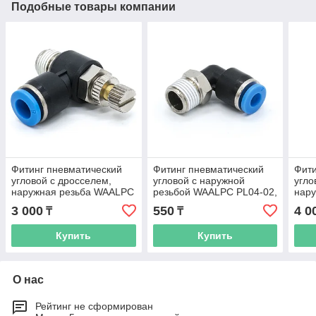
Подобные товары компании
Фитинг пневматический
Фитинг пневматический
Фити
угловой с дросселем,
угловой с наружной
угло
наружная резьба WAALPC
резьбой WAALPC PL04-02,
нар
SL06-03, 3/8"
R1/4"
SL10
3 000
550
4 0
₸
₸
Купить
Купить
О нас
Рейтинг не сформирован