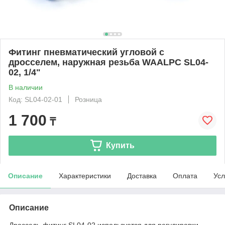
Фитинг пневматический угловой с
дросселем, наружная резьба WAALPC SL04-
02, 1/4"
В наличии
Код: SL04-02-01
Розница
1 700
₸
Купить
Описание
Характеристики
Доставка
Оплата
Усл
Описание
Дроссель-фитинг SL04-02 используется для регулировки