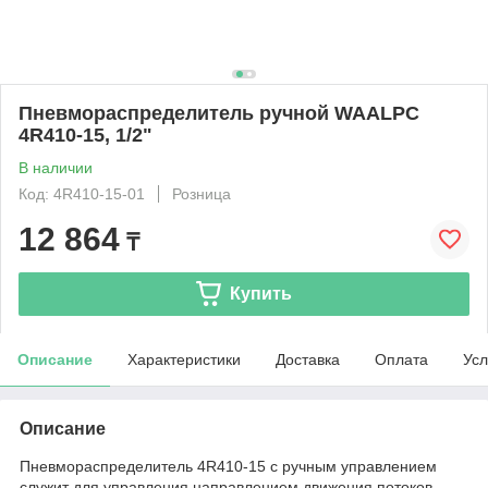
Пневмораспределитель ручной WAALPC
4R410-15, 1/2"
В наличии
Код: 4R410-15-01
Розница
12 864
₸
Купить
Описание
Характеристики
Доставка
Оплата
Усл
Описание
Пневмораспределитель 4R410-15 с ручным управлением
служит для управления направлением движения потоков