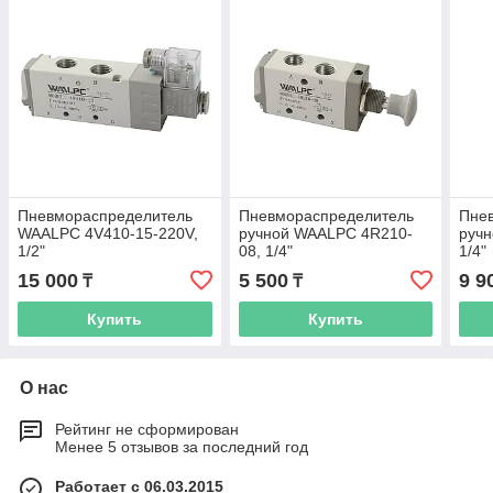
Пневмораспределитель
Пневмораспределитель
Пне
WAALPC 4V410-15-220V,
ручной WAALPC 4R210-
руч
1/2"
08, 1/4"
1/4"
15 000
5 500
9 9
₸
₸
Купить
Купить
О нас
Рейтинг не сформирован
Менее 5 отзывов за последний год
Работает с 06.03.2015