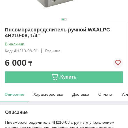
Пневмораспределитель ручной WAALPC
4H210-08, 1/4"
В наличии
Код: 4H210-08-01
Розница
6 000
₸
Купить
Описание
Характеристики
Доставка
Оплата
Усл
Описание
Пневмораспределитель 4H210-08 с ручным управлением
служит для управления направлением движения потоков