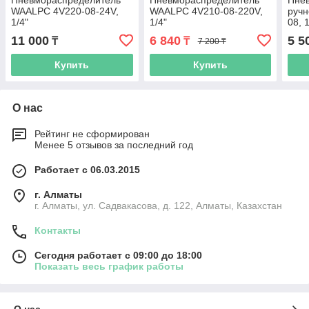
Пневмораспределитель
Пневмораспределитель
Пне
WAALPC 4V220-08-24V,
WAALPC 4V210-08-220V,
руч
1/4"
1/4"
08, 1
11 000
6 840
5 5
₸
₸
7 200 ₸
Купить
Купить
О нас
Рейтинг не сформирован
Менее 5 отзывов за последний год
Работает с 06.03.2015
г. Алматы
г. Алматы, ул. Садвакасова, д. 122, Алматы, Казахстан
Контакты
Сегодня работает с 09:00 до 18:00
Показать весь график работы